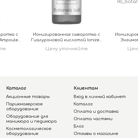
оротка с
Ионизированная сыворотка с
Ионизиро
 Ampoule
Гиалуроновой кислотой Ionized
Энзимом
sophy
Ampoule Hyaluronic Acid от
Botanical 
те
Цену уточняйте
Цен
Estesophy
Каталог
Клиентам
Акционные товары
Вход в личный кабинет
Парикмахерское
Каталог
оборудование
Оплата и доставка
Оборудование для
Оплата частями
маникюра и педикюра
Блог
Косметологическое
оборудование
Отзывы о магазине