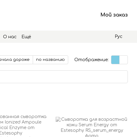
Мой заказ
Рус
О нас
Ещё
Отображение:
ачала дороже
по названию