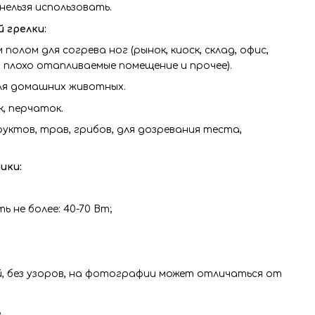
нельзя использовать.
 грелки:
 полом для согрева ног (рынок, киоск, склад, офис,
 плохо отапливаемые помещение и прочее).
для домашних животных.
к, перчаток.
руктов, трав, грибов, для дозревания теста,
ики:
 не более: 40-70 Вт;
ый, без узоров, на фотографии может отличаться от
;