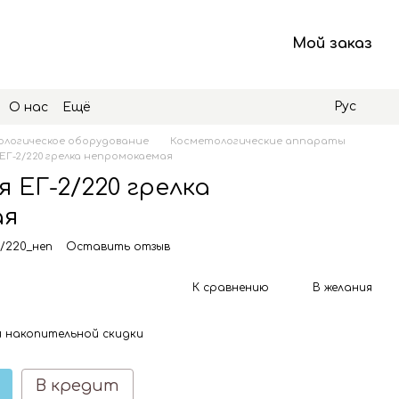
Мой заказ
Рус
О нас
Ещё
логическое оборудование
Косметологические аппараты
ЕГ-2/220 грелка непромокаемая
 ЕГ-2/220 грелка
ая
2/220_неп
Оставить отзыв
К сравнению
В желания
 накопительной скидки
В кредит