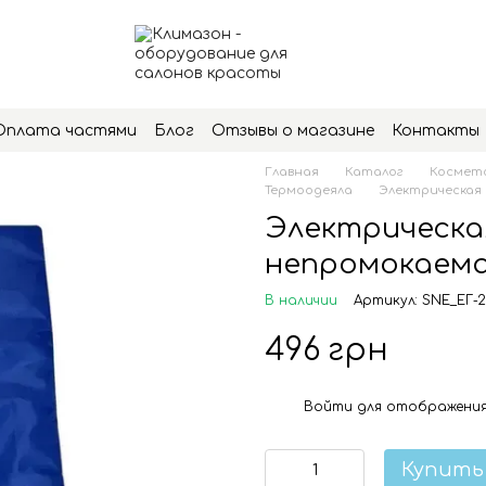
Оплата частями
Блог
Отзывы о магазине
Контакты
Главная
Каталог
Космето
Термоодеяла
Электрическая 
Электрическая
непромокаем
В наличии
Артикул: SNE_ЕГ-
496 грн
Войти
для отображения
%
Купить