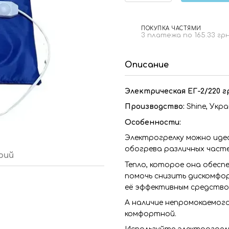
ПОКУПКА ЧАСТЯМИ
3 платежа по 165.33 гр
Описание
Электрическая ЕГ-2/220 
Производство:
Shine, Укр
Особенности:
Электрогрелку можно идеа
обогрева различных частей
рий
Тепло, которое она обес
помочь снизить дискомфор
её эффективным средство
А наличие непромокаемого
комфортной.