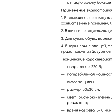
и такую грелку больше 
Применение влагостойкой
1. В помещениях с холодным
хозяйственные помещения,
2. В качестве подстилки 
3. Для сушки обуви, вареже
4. Высушивание овощей, ф
приготовления йогуртов.
Технические характерист
напряжение: 220 В;
потребляемая мощность
класс защиты: II;
размер: 50х30 см;
цвет (рисунок) – темн
реального;
время нагрева: 5-10 мин