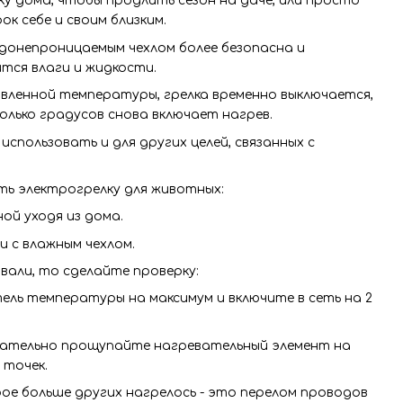
у дома, чтобы продлить сезон на даче, или просто
к себе и своим близким.
одонепроницаемым чехлом более безопасна и
ится влаги и жидкости.
вленной температуры, грелка временно выключается,
колько градусов снова включает нагрев.
использовать и для других целей, связанных с
ть электрогрелку для животных:
ой уходя из дома.
и с влажным чехлом.
овали, то сделайте проверку:
ль температуры на максимум и включите в сеть на 2
щательно прощупайте нагревательный элемент на
 точек.
рое больше других нагрелось - это перелом проводов