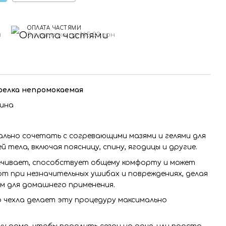
ОПЛАТА ЧАСТЯМИ
н
3 платежа по 165.33 грн
грелка непромокаемая
аина
льно сочетать с согревающими мазями и гелями для
 тела, включая поясницу, спину, ягодицы и другие.
печивает, способствует общему комфорту и может
т при незначительных ушибах и повреждениях, делая
м для домашнего применения.
 чехла делает эту процедуру максимально