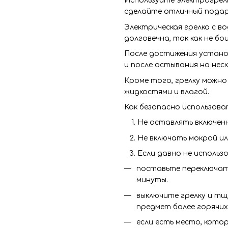
Используйте электрогрелк
сделайте отличный подаро
Электрическая грелка с в
долговечна, так как не бо
После достижения устано
и после остывания на нес
Кроме того, грелку можно 
жидкостями и влагой.
Как безопасно использова
Не оставлять включенн
Не включать мокрой ил
Если давно не использ
поставьте переключате
минуты.
выключите грелку и т
предмет более горячих
если есть место, кото