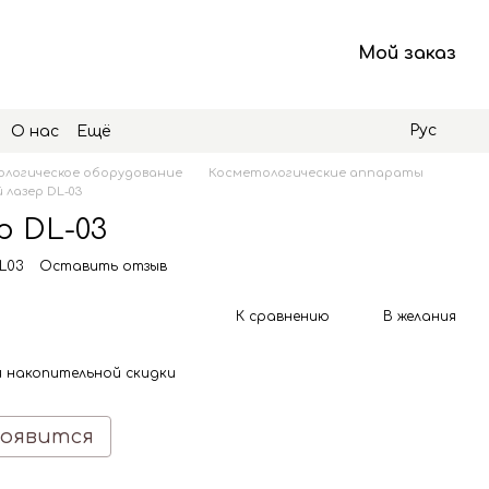
Мой заказ
Рус
О нас
Ещё
логическое оборудование
Косметологические аппараты
лазер DL-03
р DL-03
L03
Оставить отзыв
К сравнению
В желания
 накопительной скидки
появится