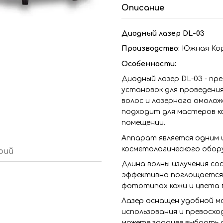
Описание
Диодный лазер DL-03
Производство:
Южная Ко
Особенности:
Диодный лазер DL-03 - п
установок для проведения
волос и лазерного омолож
подходит для мастеров к
помещении.
Аппарат является одним 
косметологического обор
рий
Длина волны излучения со
эффективно поглощается 
фототипах кожи и цвета 
Лазер оснащен удобной м
использования и превосхо
можете заранее выбрать р