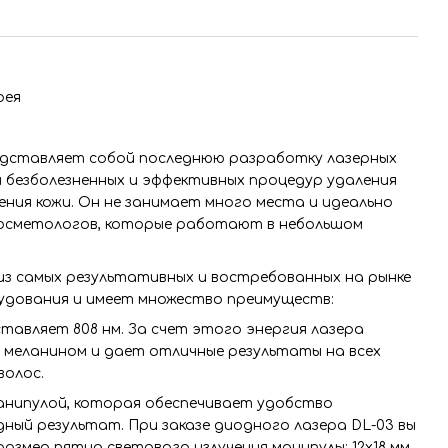
рея
редставляет собой последнюю разработку лазерных
 безболезненных и эффективных процедур удаления
ения кожи. Он не занимает много места и идеально
осметологов, которые работают в небольшом
из самых результативных и востребованных на рынке
удования и имеет множество преимуществ:
ставляет 808 нм. За счет этого энергия лазера
меланином и дает отличные результаты на всех
волос.
анипулой, которая обеспечивает удобство
дный результат. При заказе диодного лазера DL-03 вы
азмер пятна светового излучения манипулы: 12х18 мм,