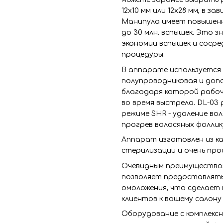
12х10 мм или 12х28 мм, в 
Манипула имеет повышенн
до 30 млн. вспышек. Это 
экономии вспышек и соср
процедуры.
В аппарате используется 
полупроводниковая и доп
благодаря которой рабоч
во время выстрела. DL-03
режиме SHR - удаление во
прогрев волосяных фоллик
Аппарат изготовлен из к
стерилизации и очень про
Очевидным преимуществом
позволяет предоставлять 
омоложения, что сделает 
клиентов к вашему салону
Оборудование с комплекс