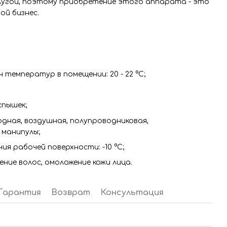
лугой, поэтому приобретение этого аппарата - это
ой бизнес.
 температур в помещении: 20 - 22 °С;
спышек;
одная, воздушная, полупроводниковая,
 манипулы;
я рабочей поверхности: -10 °С;
ение волос, омоложение кожи лица.
Гарантия
Возврат
Консультация