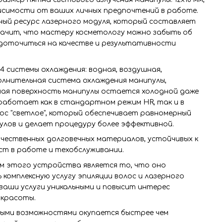
зависимости от ваших личных предпочтений в работе.
ый ресурс лазерного модуля, который составляет
значит, что мастеру косметологу можно забыть об
едоточиться на качестве и результативности
4 системы охлаждения: водная, воздушная,
олнительная система охлаждения манипулы,
ая поверхность манипулы остается холодной даже
 работает как в стандартном режим HR, так и в
лос "светлое", который обеспечивает равномерный
улов и делает процедуру более эффективной.
ачественных долговечных материалов, устойчивых к
ст в работе и техобслуживании.
 этого устройства является то, что оно
комплексную услугу эпиляции волос и лазерного
ваши услуги уникальными и повысит интерес
 красоты.
ными возможностями окупается быстрее чем