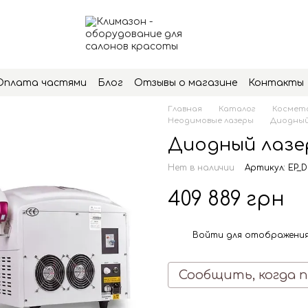
Оплата частями
Блог
Отзывы о магазине
Контакты
Главная
Каталог
Космето
Неодимовые лазеры
Диодный 
Диодный лазе
Нет в наличии
Артикул: EP_D
409 889 грн
Войти
для отображения
%
Сообщить, когда 