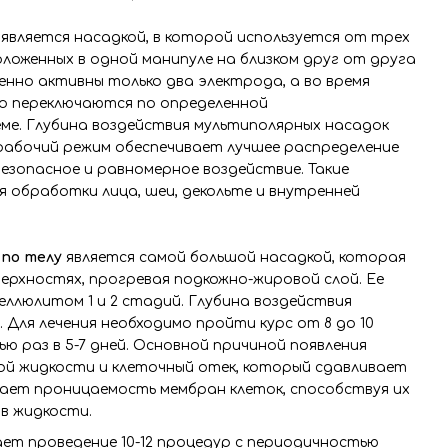
а
является насадкой, в которой используется от трех
оложенных в одной манипуле на близком друг от друга
нно активны только два электрода, а во время
о переключаются по определенной
ме. Глубина воздействия мультиполярных насадок
 рабочий режим обеспечивает лучшее распределение
безопасное и равномерное воздействие. Такие
 обработки лица, шеи, декольте и внутренней
 по телу
является самой большой насадкой, которая
ерхностях, прогревая подкожно-жировой слой. Ее
еллюлитом 1 и 2 стадий. Глубина воздействия
. Для лечения необходимо пройти курс от 8 до 10
ю раз в 5-7 дней. Основной причиной появления
ой жидкости и клеточный отек, который сдавливает
ивает проницаемость мембран клеток, способствуя их
в жидкости.
ет проведение 10-12 процедур с периодичностью