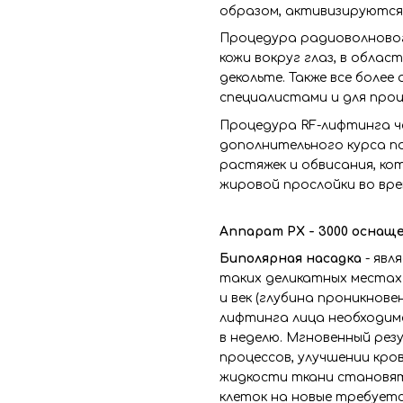
образом, активизируются
Процедура радиоволново
кожи вокруг глаз, в област
декольте. Также все боле
специалистами и для проц
Процедура RF-лифтинга ч
дополнительного курса по
растяжек и обвисания, к
жировой прослойки во вре
Аппарат РХ - 3000 оснащ
Биполярная насадка
- явл
таких деликатных местах 
и век (глубина проникнове
лифтинга лица необходимо
в неделю. Мгновенный рез
процессов, улучшении кро
жидкости ткани становят
клеток на новые требуется