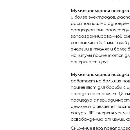
Мультиполярная насадк
и более электродов, расп
расстоянии. Но одновреме
процедуры они поочередн
запрограммированной схе
составляет 3-4 мм. Такой
энергии в тканях и более 
манипулы применяются для
поверхности рук.
Мультиполярная насадка
работает на больших пов
применяют для борьбы с ц
насадки составляет 1,5 см
процедур с периодичность
целлюлита является заст
сосуды. RF- энергия усил
освобождению от излишко
Снижение веса предполага