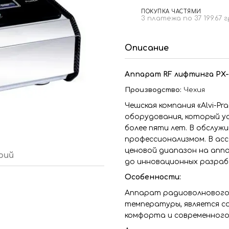
ПОКУПКА ЧАСТЯМИ
3 платежа по 37 199.67 
Описание
Аппарат RF лифтинга PX-
Производство:
Чехия
Чешская компания «Alvi-P
оборудования, который у
более пяти лет. В обслуж
профессионализмом. В ас
ценовой диапазон на апп
рий
до инновационных разраб
Особенности:
Аппарат радиоволнового 
температуры, является с
комфорта и современного