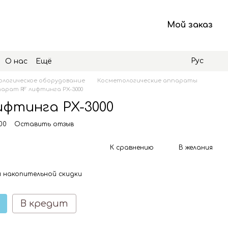
Мой заказ
Рус
О нас
Ещё
логическое оборудование
Косметологические аппараты
арат RF лифтинга PX-3000
ифтинга PX-3000
00
Оставить отзыв
К сравнению
В желания
 накопительной скидки
В кредит