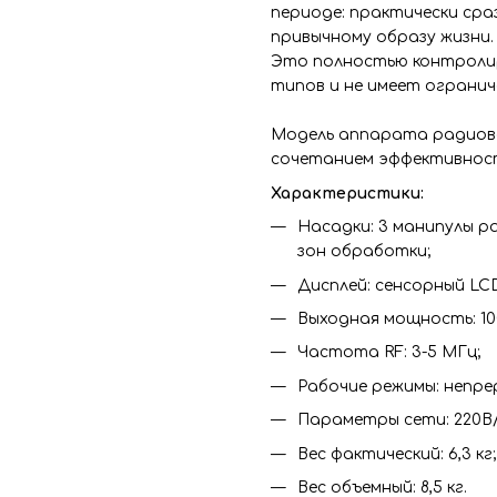
периоде: практически сра
привычному образу жизни.
Это полностью контролир
типов и не имеет ограни
Модель аппарата радиово
сочетанием эффективности
Характеристики:
Насадки: 3 манипулы 
зон обработки;
Дисплей: сенсорный LCD
Выходная мощность: 10
Частота RF: 3-5 МГц;
Рабочие режимы: непре
Параметры сети: 220В/
Вес фактический: 6,3 кг;
Вес объемный: 8,5 кг.