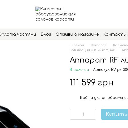
Оплата частями
Блог
Отзывы о магазине
Контакты
Главная
Каталог
Космето
Кавитация и RF-лифтинг
Апп
Аппарат RF л
В наличии
Артикул: EV_px-30
111 599 грн
Войти
для отображения
%
Купить