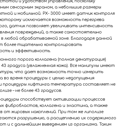
тотой и удобством управления, поскольку
ым сенсорным экраном, а небольшие размеры
тной и мобильной. РХ- 3000 имеет датчик контроля
которому исключается возможность перегрева
ого, датчик позволяет увеличивать интенсивность
явления повреждений, а также самостоятельно
в любой обрабатываемой зоне. Благодаря данной
ет более тщательно контролировать
ость и эффективность.
онного порога коллагена (полная денатурация)
3 градуса (увлажненная кожа). Все манипулы имеют
атуры, что дает возможность точно измерить
а во время процедуры с целью недопущения
ии процедуры лифтинга температура составляет не
лизе – не более 43 градусов.
роцедуры способствует активизации процессов
ых фибробластов, коллагена и эластина, а также
 от жировых накоплений. При том же липолизе
ргаются разрушению, а расщеплению их содержимого
от и с дальнейшим выведением из организма. Таким