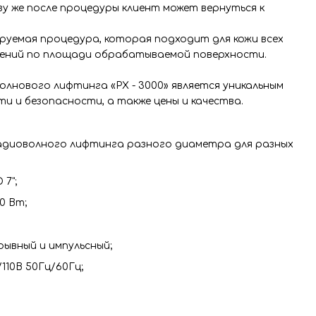
зу же после процедуры клиент может вернуться к
уемая процедура, которая подходит для кожи всех
чений по площади обрабатываемой поверхности.
лнового лифтинга «РХ - 3000» является уникальным
 и безопасности, а также цены и качества.
радиоволного лифтинга разного диаметра для разных
 7";
0 Вт;
рывный и импульсный;
110В 50Гц/60Гц;