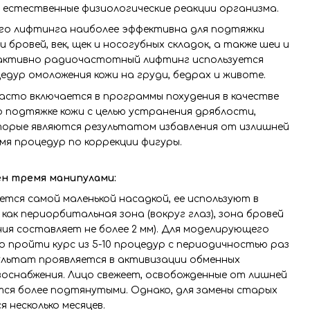
 естественные физиологические реакции организма.
го лифтинга наиболее эффективна для подтяжки
и бровей, век, щек и носогубных складок, а также шеи и
е активно радиочастотный лифтинг используется
едур омоложения кожи на груди, бедрах и животе.
асто включается в программы похудения в качестве
 подтяжке кожи с целью устранения дряблости,
оторые являются результатом избавления от излишней
мя процедур по коррекции фигуры.
ен тремя манипулами:
яется самой маленькой насадкой, ее используют в
как периорбитальная зона (вокруг глаз), зона бровей
ния составляет не более 2 мм). Для моделирующего
 пройти курс из 5-10 процедур с периодичностью раз
ультат проявляется в активизации обменных
воснабжения. Лицо свежеет, освобожденные от лишней
ся более подтянутыми. Однако, для замены старых
 несколько месяцев.