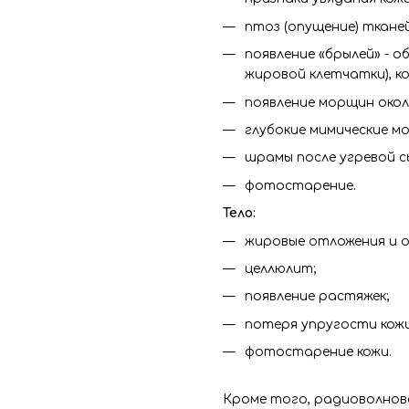
птоз (опущение) тканей
появление «брылей» - 
жировой клетчатки), к
появление морщин около
глубокие мимические м
шрамы после угревой с
фотостарение.
Тело:
жировые отложения и о
целлюлит;
появление растяжек;
потеря упругости кожи
фотостарение кожи.
Кроме того, радиоволнов