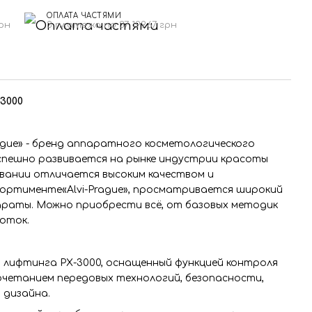
ОПЛАТА ЧАСТЯМИ
грн
3 платежа по 37 199.67 грн
3000
rague» - бренд аппаратного косметологического
спешно развивается на рынке индустрии красоты
ивании отличается высоким качеством и
сортименте«Alvi-Prague», просматривается широкий
араты. Можно приобрести всё, от базовых методик
оток.
лифтинга РХ-3000, оснащенный функцией контроля
очетанием передовых технологий, безопасности,
 дизайна.