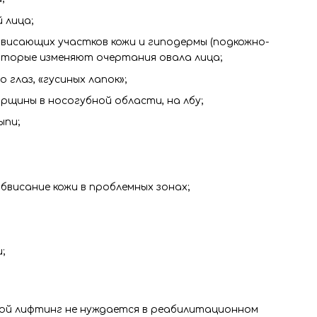
 лица;
обвисающих участков кожи и гиподермы (подкожно-
оторые изменяют очертания овала лица;
 глаз, «гусиных лапок»;
орщины в носогубной области, на лбу;
ыпи;
бвисание кожи в проблемных зонах;
;
ой лифтинг не нуждается в реабилитационном