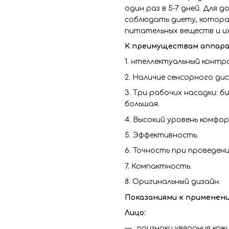
один раз в 5-7 дней. Для
соблюдать диету, котора
питательных веществ и и
К преимуществам аппара
1. нтеллектуальный контр
2. Наличие сенсорного дис
3. Три рабочих насадки: 
большая.
4. Высокий уровень комфо
5. Эффективность.
6. Точность при проведен
7. Компактность.
8. Оригинальный дизайн.
Показаниями к применени
Лицо:
признаки увядания кожи