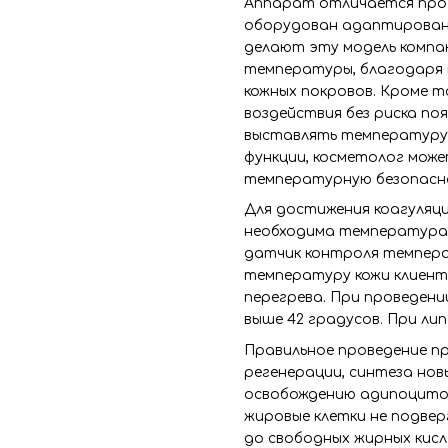
Аппарат отличается прос
оборудован адаптированн
делают эту модель компак
температуры, благодаря 
кожных покровов. Кроме т
воздействия без риска по
выставлять температуру 
функции, косметолог мож
температурную безопасн
Для достижения коагуляци
необходима температура 4
датчик контроля темпер
температуру кожи клиент
перегрева. При проведен
выше 42 градусов. При липо
Правильное проведение п
регенерации, синтеза нов
освобождению адипоцитов
жировые клетки не подве
до свободных жирных кисл