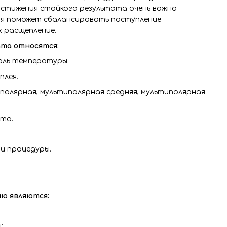
 достижения стойкого результата очень важно
я поможет сбалансировать поступление
х расщепление.
та относятся:
оль температуры.
плея.
биполярная, мультиполярная средняя, мультиполярная
рта.
ии процедуры.
ю являются:
;