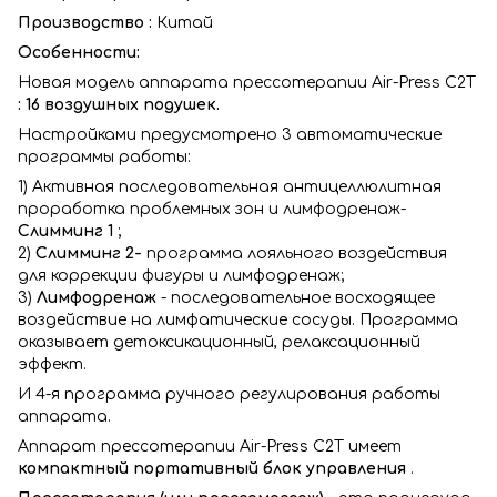
Производство :
Китай
Особенности:
Новая модель аппарата прессотерапии Air-Press C2T
: 16 воздушных подушек.
Настройками предусмотрено 3 автоматические
программы работы:
1) Активная последовательная антицеллюлитная
проработка проблемных зон и лимфодренаж-
Слимминг 1
;
2)
Слимминг 2-
программа лояльного воздействия
для коррекции фигуры и лимфодренаж;
3)
Лимфодренаж
- последовательное восходящее
воздействие на лимфатические сосуды. Программа
оказывает детоксикационный, релаксационный
эффект.
И 4-я программа ручного регулирования работы
аппарата.
Аппарат прессотерапии Air-Press C2Т имеет
компактный портативный блок управления
.