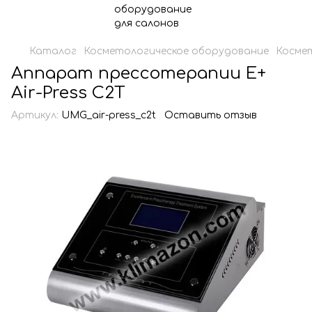
Каталог
Косметологическое оборудование
Косме
Аппарат прессотерапии Е+
Air-Press C2T
Артикул:
UMG_air-press_c2t
Оставить отзыв