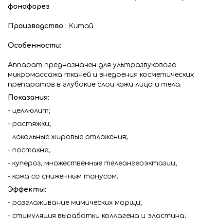
фонофорез
Производство :
Китай
Особенности:
Аппарат предназначен для ультразвукового
микромассажа тканей и внедрения косметических
препаратов в глубокие слои кожи лица и тела.
Показания:
- целлюлит;
- растяжки;
- локальные жировые отложения;
- постакне;
- купероз, множественные телеангеоэктазии;
- кожа со сниженным тонусом.
Эффекты:
- разглаживание мимических морщи;
- стимуляция выработки коллагена и эластина;