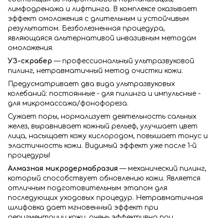
лимфодренажа и лифтинга. В комплексе оказывает
эффект омоложения с длительным и устойчивым
результатом. Безболезненная процедура,
являющаяся альтернативой инвазивным методам
омоложения.
УЗ-скрабер
—
профессиональный ультразвуковой
пилинг, нетравматичный метод очистки кожи.
Предусматривает два вида ультразвуковых
колебаний: постоянные - для пилинга и импульсные -
для микромассажа/фонофореза.
Сужает поры, нормализует деятельность сальных
желез, выравнивает кожный рельеф, улучшает цвет
лица, насыщает кожу кислородом, повышает тонус и
эластичность кожи. Видимый эффект уже после 1-й
процедуры!
Алмазная микродермабразия
—
механический пилинг,
который способствует обновлению кожи. Является
отличным подготовительным этапом для
последующих уходовых процедур. Нетравматичная
шлифовка дает мгновенный эффект при
депигментации кожи, очень эффективна при