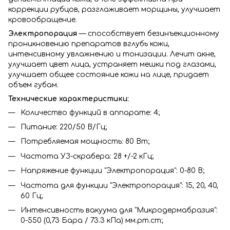
коррекции рубцов, разглаживает морщины, улучшает
кровообращение.
Электропорация
—
способствует
безинъекционному
проникновению препаратов вглубь кожи,
интенсивному увлажнению и тонизации. Лечит акне,
улучшает цвет лица, устраняет мешки под глазами,
улучшает общее состояние кожи на лице, придает
объем губам.
Технические характеристики:
Количество функций в аппарате: 4;
Питание: 220/50 В/Гц;
Потребляемая мощность: 80 Вт;
Частота УЗ-скрабера: 28 +/-2 кГц;
Напряжение функции "Электропорация": 0-80 В;
Частота для функции "Электропорация": 15, 20, 40,
60 Гц;
Интенсивность вакуума для "Микродермабразия":
0-550 (0,73 Бара / 73.3 кПа) мм.рт.ст;