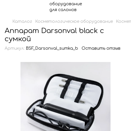
Каталог
Косметологическое оборудование
Косме
Аппарат Darsonval black с
сумкой
Артикул:
BSF_Darsonval_sumka_b
Оставить отзыв