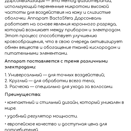
Дарсонвализация — это метод физиотерапии,
использующий переменные микротоки высокой
частоты для воздействия на кожу и слизистые
оболочки. Аппарат BactoSfera Дарсонваль
работает на основе явления коронного разряда,
который возникает между прибором и электродом.
Этот процесс способствует улучшению
кровообращения, что в свою очередь активизирует
обмен веществ и обогащение тканей кислородом и
питательными элементами.
Аппарат поставляется с тремя различными
электродами:
1. Универсальный — для точных воздействий;
2. Круглый — для обработки всего тела;
3. Расческа — специально для ухода за волосами.
Преимущества:
• компактный и стильный дизайн, который уникален в
мире.
• удобный регулятор мощности.
• европейское качество и доступная цена для
потребителей.