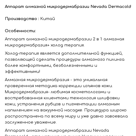
Аппарат алмазной микродермабразии Nevada Dermacold
Производство :
Китай
Особенности:
Аппарат алмазной микродермабразии 2 в 1: алмазная
микродермабразия+ холод терапия.
Холод-терапия является дополнительной функцией,
позволяющей сделать процедуры алмазного пилинга
более комфортными, безболезненными и
эффективными!
Алмазная микродермабразия - это уникальная
проверенная методика коррекции изъянов кожи.
Микродермабразия- любимая косметологами и
востребованная клиентами технология шлифовки
кожи, устранения рубцов и пигментации алмазным
напылением на вакуумной насадке. Процедура широко
распространена по всему миру и уже давно завоевала
заслуженное уважение.
Аппарат алмазной микродермабразии Nevada