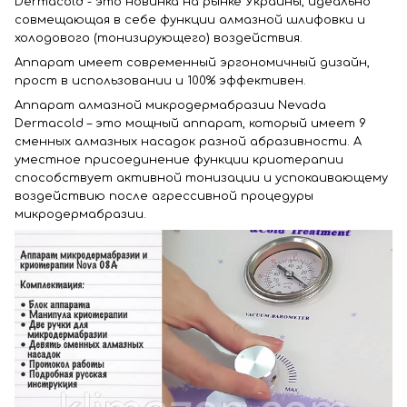
Dermacold - это новинка на рынке Украины, идеально
совмещающая в себе функции алмазной шлифовки и
холодового (тонизирующего) воздействия.
Аппарат имеет современный эргономичный дизайн,
прост в использовании и 100% эффективен.
Аппарат алмазной микродермабразии Nevada
Dermacold – это мощный аппарат, который имеет 9
сменных алмазных насадок разной абразивности. А
уместное присоединение функции криотерапии
способствует активной тонизации и успокаивающему
воздействию после агрессивной процедуры
микродермабразии.