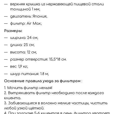
верхняя крышка из нержавеющей пищевой стали
толщиной 1 мм;
двигатель: Япония;
фильтр: Air Max;
Размеры:
ширина: 24 см;
длина: 25 см;
высота: 12 см;
размер отверстия: 15,5*18 cм.
вес: 1,9 кг;
шнур питания: 1.8 м;
Основные правила ухода за фильтром
:
1. Мочить фильтр нельзя!
2. Вытряхивать фильтр необходимо после каждого
клиента.
3. Забивающиеся в волокно мелкие частицы, чистить
любой узкой щёткой.
4. При загрузке 5-6 клиентов в день, фильтра хватает