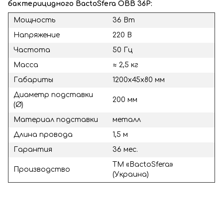
бактерицидного BactoSfera OBB 36P:
Мощность
36 Вт
Напряжение
220 В
Частота
50 Гц
Масса
≈ 2,5 кг
Габариты
1200х45х80 мм
Диаметр подставки
200 мм
(Ø)
Материал подставки
металл
Длина провода
1,5 м
Гарантия
36 мес.
ТМ «BactoSfera»
Производство
(Украина)