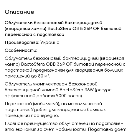
Описание
Облучатель безозоновый бактерицидный
(кварцевая лампа) BactoSfera OBB 36P OF бытовой
переносной с подставкой
Производство:
Украина
Особенности:
Облучатель безозоновый бактерицидный (кварцевая
лампа) BactoSfera OBB 36P OF бытовой переносной с
подставкой предназначен для кварцевания больших
помещений до 50 м².
Облучатель укомплектован Безозоновой
бактерицидной лампой BactoSfera 36W (ресурс
эффективной работы 9000 часов).
Переносной (мобильный), на металлической
подставке. Удобен для кварцевания больших
помещений поочередно.
Главное преимущество облучателей на подставке –
это экономия за счет мобильности. Подставка дает