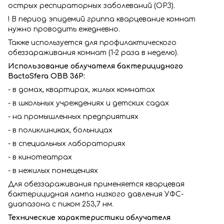
острых респираторных заболеваний (ОРЗ).
! В период эпидемий гриппа кварцевание комнат
нужно проводить ежедневно.
Также используется для профилактического
обеззараживания комнат (1-2 раза в неделю).
Использование облучателя бактерицидного
BactoSfera OBB 36P:
- в домах, квартирах, жилых комнатах
- в школьных учреждениях и детских садах
- на промышленных предприятиях
- в поликлиниках, больницах
- в специальных лабораториях
- в кинотеатрах
- в нежилых помещениях
Для обеззараживания применяется кварцевая
бактерицидная лампа низкого давления УФС-
диапазона с пиком 253,7 нм.
Технические характеристики облучателя