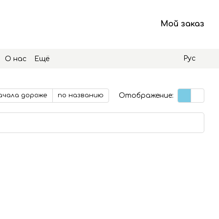
Мой заказ
Рус
О нас
Ещё
Отображение:
ачала дороже
по названию