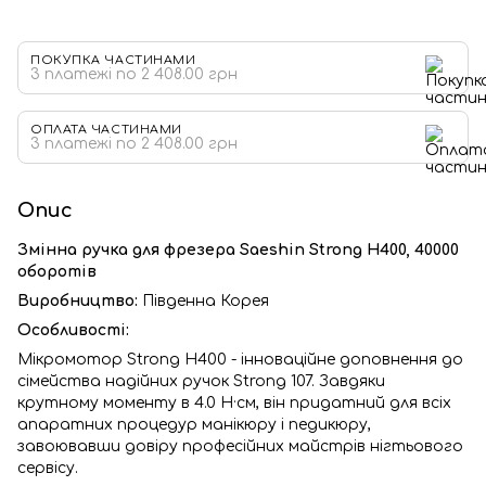
ПОКУПКА ЧАСТИНАМИ
3 платежі по 2 408.00 грн
ОПЛАТА ЧАСТИНАМИ
3 платежі по 2 408.00 грн
Опис
Змінна ручка для фрезера Saeshin Strong H400, 40000
оборотів
Виробництво:
Південна Корея
Особливості:
Мікромотор Strong H400 - інноваційне доповнення до
сімейства надійних ручок Strong 107. Завдяки
крутному моменту в 4.0 Н·см, він придатний для всіх
апаратних процедур манікюру і педикюру,
завоювавши довіру професійних майстрів нігтьового
сервісу.