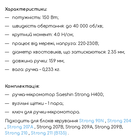
Характеристики:
потужність: 150 Вт;
швидкість обертання: до 40 000 об/хв;
крутний момент: 4.0 Н/см;
працює від мережі, напруга: 220-230В;
діаметр хвостовиків, що затискаються: 2.35 мм;
довжина ручки: 159 мм;
вага: ручка – 0,233 кг.
Комплектація:
ручка-мікромотор Saeshin Strong H400;
вугільні щітки – 1 пара;
ключ для ручки-мікромотора.
Підходить для блоків керування
Strong 90N
,
Strong 204
,
Strong 207A
, Strong 207B, Strong 209A, Strong 209B,
Strong 210
,
Strong 211 (B135)
.