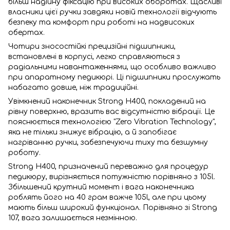
більш надійну фіксацію при високих оборотах. Щасливі
власники цієї ручки завдяки новій технології відчують
безпеку та комфорт при роботі на надвисоких
обертах.
Чотири зносостійкі прецизійні підшипники,
встановлені в корпусі, легко справляються з
радіальними навантаженнями, що особливо важливо
при апаратному педикюрі. Ці підшипники прослужать
набагато довше, ніж традиційні.
Увімкнений наконечник Strong H400, покладений на
рівну поверхню, вразить вас відсутністю вібрації. Це
пояснюється технологією "Zero Vibration Technology",
яка не тільки знижує вібрацію, а й запобігає
нагріванню ручки, забезпечуючи тиху та безшумну
роботу.
Strong H400, призначений переважно для процедур
педикюру, вирізняється потужністю порівняно з 105l.
Збільшений крутний момент і вага наконечника
роблять його на 40 грам важче 105l, але при цьому
мають більш широкий функціонал. Порівняно зі Strong
107, вага залишається незмінною.