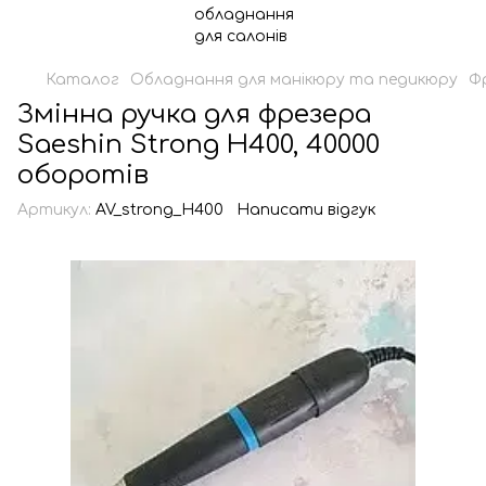
Каталог
Обладнання для манікюру та педикюру
Ф
Змінна ручка для фрезера
Saeshin Strong H400, 40000
оборотів
Артикул:
AV_strong_H400
Написати відгук