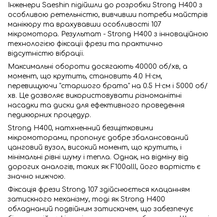
Інженери Saeshin підійшли до розробки Strong H400 з
особливою ретельністю, вивчивши потреби майстрів
манікюру та врахувавши особливості 107
мікромотора. Результат - Strong H400 з інноваційною
технологією фіксації фрези та практично
відсутністю вібрації.
Максимальні обороти досягають 40000 об/хв, а
момент, що крутить, становить 4.0 Н·см,
перевищуючи "старшого брата" на 0.5 Н·см і 5000 об/
хв. Це дозволяє використовувати різноманітні
насадки та диски для ефективного проведення
педикюрних процедур.
Strong H400, натхненний безщітковими
мікромоторами, пропонує добре збалансований
цанговий вузол, високий момент, що крутить, і
мінімальні рівні шуму і тепла. Однак, на відміну від
дорогих аналогів, таких як F100alll, його вартість є
значно нижчою.
Фіксація фрези Strong 107 здійснюється клацанням
затискного механізму, тоді як Strong H400
обладнаний подвійним затискачем, що забезпечує