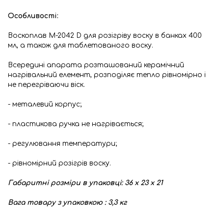
Особливості:
Воскоплав М-2042 D для розігріву воску в банках 400
мл, а також для таблетованого воску.
Всередині апарата розташований керамічний
нагрівальний елемент, розподіляє тепло рівномірно і
не перегріваючи віск.
- металевий корпус;
- пластикова ручка не нагрівається;
- регулювання температури;
- рівномірний розігрів воску.
Габаритні розміри в упаковці: 36 х 23 х 21
Вага товару з упаковкою : 3,3 кг