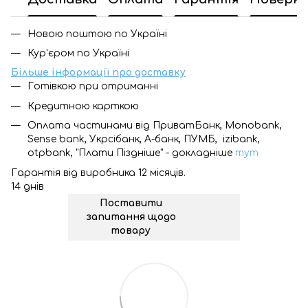
Новою поштою по Україні
Кур'єром по Україні
Більше інформації про доставку
Готівкою при отриманні
Кредитною карткою
Оплата частинами від ПриватБанк, Monobank,
Sense bank, Укрсібанк, А-банк, ПУМБ, izibank,
otpbank, "Плати Піздніше" - докладніше
тут
Гарантія від виробника 12 місяців.
14 днів
Поставити
запитання щодо
товару