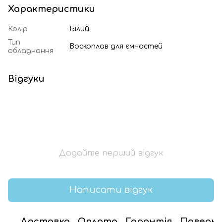
Характеристики
Колір
Білий
Тип
Воскоплав для ємностей
обладнання
Відгуки
Додайте перший відгук
Написати відгук
Доставка
Оплата
Гарантія
Поверн