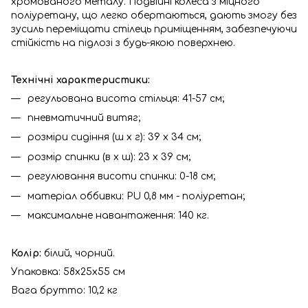
хромованого металу. Подвійні колеса з міцного
поліуретану, що легко обертаються, дають змогу без
зусиль переміщати стілець приміщенням, забезпечуючи
стійкість на підлозі з будь-якою поверхнею.
Технічні характеристики:
регульована висота стільця: 41-57 см;
пневматичний витяг;
розміри сидіння (ш х г): 39 х 34 см;
розмір спинки (в х ш): 23 х 39 см;
регулювання висоти спинки: 0-18 см;
матеріал оббивки: PU 0,8 мм - поліуретан;
максимальне навантаження: 140 кг.
Колір:
білий, чорний.
Упаковка: 58х25х55 см
Вага брутто: 10,2 кг