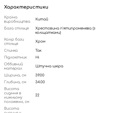
Характеристики
Країна
Китай
виробництва
База стільця
Хрестовина п'ятипроменева (з
коліщатками)
Колір бази
Хром
стільця
Спинка
Так
Підлокітник
Ні
Оббивний
Штучна шкіра
матеріал
Ширина, см
39.00
Глибина, см
34.00
Висота
сидіння в
22
нижньому
положенні, см
Висота
сидіння у