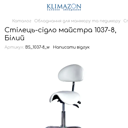
Каталог
Обладнання для манікюру та педикюру
С
Стілець-сідло майстра 1037-8,
Білий
Артикул:
BS_1037-8_w
Написати відгук