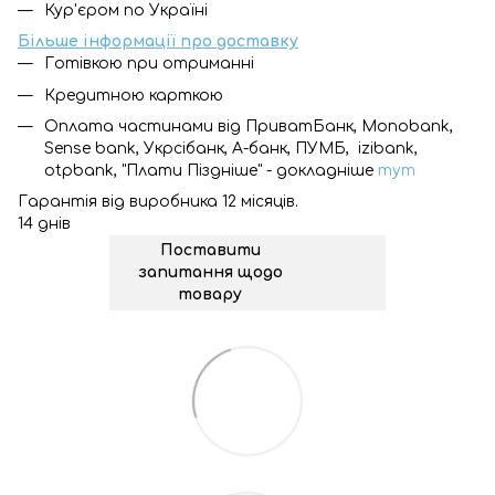
Кур'єром по Україні
Більше інформації про доставку
Готівкою при отриманні
Кредитною карткою
Оплата частинами від ПриватБанк, Monobank,
Sense bank, Укрсібанк, А-банк, ПУМБ, izibank,
otpbank, "Плати Піздніше" - докладніше
тут
Гарантія від виробника 12 місяців.
14 днів
Поставити
запитання щодо
товару