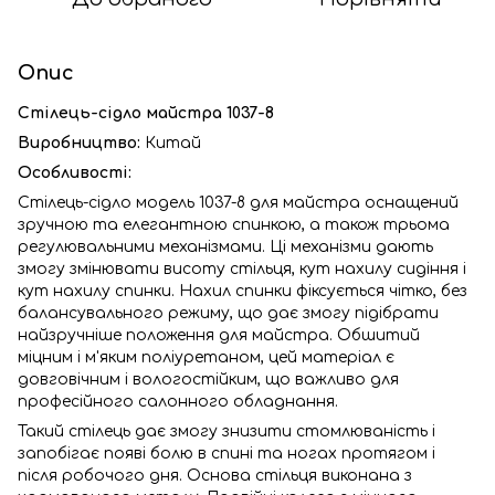
Опис
Стілець-сідло майстра 1037-8
Виробництво:
Китай
Особливості:
Стілець-сідло модель 1037-8 для майстра оснащений
зручною та елегантною спинкою, а також трьома
регулювальними механізмами. Ці механізми дають
змогу змінювати висоту стільця, кут нахилу сидіння і
кут нахилу спинки. Нахил спинки фіксується чітко, без
балансувального режиму, що дає змогу підібрати
найзручніше положення для майстра. Обшитий
міцним і м'яким поліуретаном, цей матеріал є
довговічним і вологостійким, що важливо для
професійного салонного обладнання.
Такий стілець дає змогу знизити стомлюваність і
запобігає появі болю в спині та ногах протягом і
після робочого дня. Основа стільця виконана з