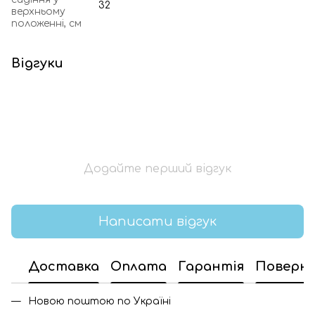
32
верхньому
положенні, см
Відгуки
Додайте перший відгук
Написати відгук
Доставка
Оплата
Гарантія
Поверн
Новою поштою по Україні