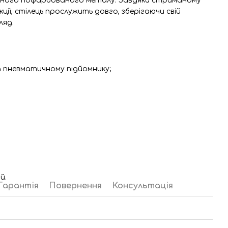
 міцного пофарбованого металу. Завдяки стриманому
кції, стілець прослужить довго, зберігаючи свій
ляд.
 пневматичному підйомнику;
й.
Гарантія
Повернення
Консультація