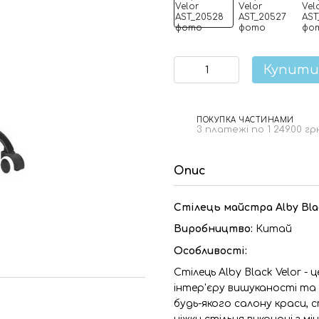
Купити
ПОКУПКА ЧАСТИНАМИ
3 платежі по 1 249.00 гр
Опис
Стілець майстра Alby Blac
Виробництво:
Китай
Особливості:
Стілець Alby Black Velor
- 
інтер'єру вишуканості та
будь-якого салону краси, 