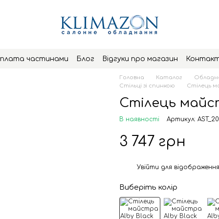
плата частинами
Блог
Відгуки про магазин
Контак
Головна
Каталог
Обладна
Стільці зі спинкою
Стілець ма
Стілець майст
В наявності
Артикул: AST_2
3 747 грн
Увійти
для відображення
%
Виберіть колір