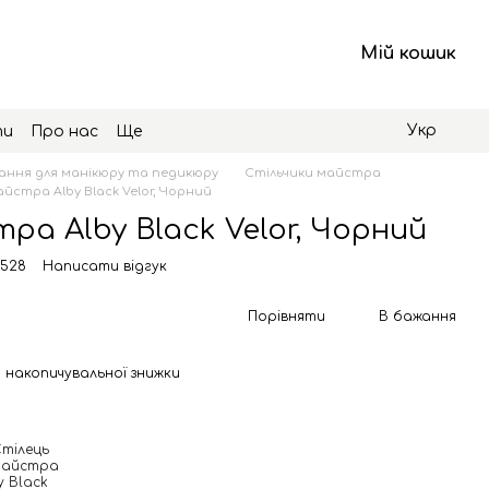
Мій кошик
Укр
ти
Про нас
Ще
ння для манікюру та педикюру
Стільчики майстра
йстра Alby Black Velor, Чорний
ра Alby Black Velor, Чорний
0528
Написати відгук
Порівняти
В бажання
 накопичувальної знижки