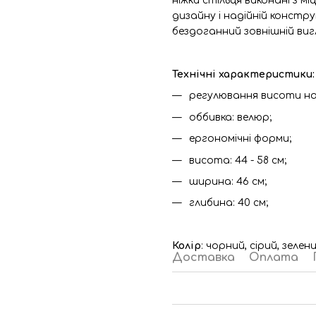
ніжки стільця виконані з
дизайну і надійній констру
бездоганний зовнішній виг
Технічні характеристики:
регулювання висоти на
оббивка: велюр;
ергономічні форми;
висота: 44 - 58 см;
ширина: 46 см;
глибина: 40 см;
Колір
: чорний, сірий, зелени
Доставка
Оплата