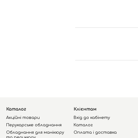
Каталог
Клієнтам
Акційні товари
Вхід до кабінету
Перукарське обладнання
Каталог
Обладнання для манікюру
Оплата і доставка
та педикюру