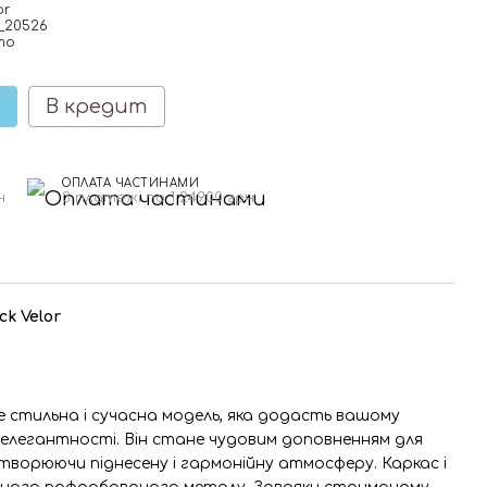
В кредит
ОПЛАТА ЧАСТИНАМИ
н
3 платежі по 1 249.00 грн
k Velor
це стильна і сучасна модель, яка додасть вашому
 елегантності. Він стане чудовим доповненням для
створюючи піднесену і гармонійну атмосферу. Каркас і