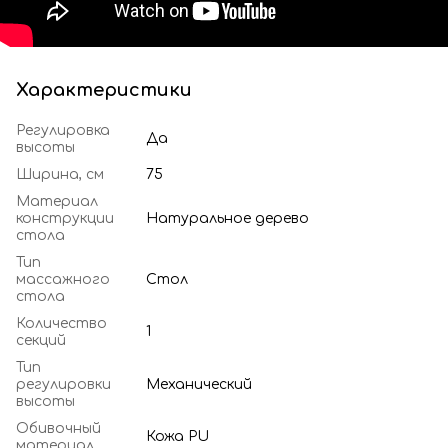
Характеристики
Регулировка
Да
высоты
Ширина, см
75
Материал
конструкции
Натуральное дерево
стола
Тип
массажного
Стол
стола
Количество
1
секций
Тип
регулировки
Механический
высоты
Обивочный
Кожа PU
материал