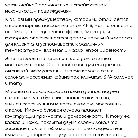
чрезвычайной прочностью и стойкостью к
механическим повреждениям.
К основным преимуществам, которыми отличается
стационарный массажный стол КР-8, можно отнести
особый ортопедический эффект, благодаря
которому обеспечивается дополнительный комфорт
для клиента, и устойчивость к различным
температурам, влажная и маслонепроницаемость.
Это невероятно практичный и долговечный
массажный стол. Он разработан для ежедневной
активной эксплуатации в косметологических
салонах, массажных кабинетах, клиниках, SPA-салонах
и тату.
Мощный стойкий каркас и ножки данной модели
изготовлены из бука высочайшего качества,
являющегося лучшим материалом для массажных
столов. Именно буковая основа придает
конструкции прочность и долговечность. К тому же,
каркас и ножки покрыты двумя слоями лака, что
защищает их от неблагоприятного воздействия
влаги и одновременно улучшает эстетический вид.