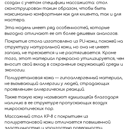
создан с учетом специфики массажиста: стол
сконструирован таким образом, чтобы быть
максимально комфортным как для клиента, так и для
мастера.
Эта модель имеет ряд особенностей, которые
выгодно отличают ее от более дешевых аналогов.
Покрытие стола изготовлено из PU-кожи, похожей на
структуру натуральной кожи, но она не имеет
запаха, не трескается и не растягивается. Кроме
того, этот материал прекрасно утилизируется, чем
вносит свой вклад в сохранение окружающей среды и
экологии.
Полиуретановая кожа — гипоаллергенный материал,
не вызывающий аллергии у людей, страдающих
проявлением аллергических реакций.
Также такую кожу называют «дышащей» благодаря
наличию в ее структуре пропускающих воздух
микроскопических пор.
Массажный стол КР-8 с покрытием из
полиуретановой кожи отличается повышенной
эластичностью и упругостью поверхности,