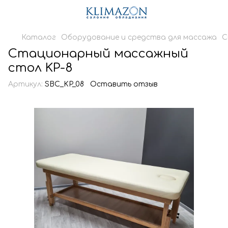
Каталог
Оборудование и средства для массажа
С
Стационарный массажный
стол KP-8
Артикул:
SBC_KP_08
Оставить отзыв