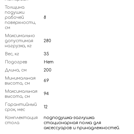
Толщина
подушки
рабочей
8
поверхности,
см
Максимально
допустимая
280
нагрузка, кг
Вес, кг
35
Подогрев
Нет
Длина, см
200
Минимальная
69
высота, см
Максимальная
94
высота, см
Гарантийный
12
срок, мес
Комплектация
подподушка-заглушка
стола
стационарная полка для
аксессуаров и принадлежностей.