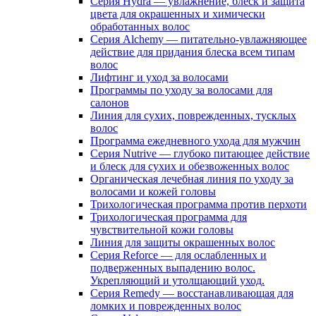
Серия Hydra — увлажнение, блеск и защита
цвета для окрашенных и химически
обработанных волос
Серия Alchemy — питательно-увлажняющее
действие для придания блеска всем типам
волос
Лифтинг и уход за волосами
Программы по уходу за волосами для
салонов
Линия для сухих, поврежденных, тусклых
волос
Программа ежедневного ухода для мужчин
Серия Nutrive — глубоко питающее действие
и блеск для сухих и обезвоженных волос
Органическая лечебная линия по уходу за
волосами и кожей головы
Трихологическая программа против перхоти
Трихологическая программа для
чувствительной кожи головы
Линия для защиты окрашенных волос
Серия Reforce — для ослабленных и
подверженных выпадению волос.
Укрепляющий и утолщающий уход.
Серия Remedy — восстанавливающая для
ломких и поврежденных волос