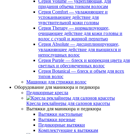
Серия Volume — укрепляющая, для
придания объема тонким волосам
Серия Comfort — увлажняющее и
успокаивающее действие для
чувствительной кожи головы
Серия Therapy — нормализующее,
очищающее действие для кожи головы и
волос с сухой и жирной перхотью
Серия Absolute — дисциплинирующее,
увлажняющее действие для вьющихся и
непослушных волос
Серия Purple — блеск и коррекция цвета для
светлых и обесцвеченных волос
Серия Botanical — блеск и объем для всех
типов волос
Машинки для стрижки волос
Оборудование для маникюра и педикюра
Педикюрные кресла
Кресла реклайнеры для салонов красоты
Вытяжки для маникюра и педикюра
Вытяжки настольные
Вытяжки врезные
Педикюрные вытяжки
Комплектующие к вытяжкам