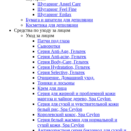
Шугаринг Angel Care
Шугаринг Feel Fine
Шугаринг Epilax
Бумага и шпатели для депиляции
Косметика для депиляции
Средства по уходу за лицом
Уход за лицом
Патчи под глаза
Сыворотки
Серия Anti-Age, Гельтек
Серия Anti-acne, Гельтек
Серия Body-Care, Гельтек
Серия Hydratation, Гельтек
Серия Selective, Гельтек
Очищение. Домашний уход.
Тоники и лосьоны
Крем для лица
Серия для жирной и проблемной кожи
маргоза и чайное дерево, Spa Ceylon
Серия для сухой и чувствительной кожи
белый рис, Spa Ceylon
Королевский кокос, Spa Ceylon
Серия белый жасмин для нормальной и
сухой кожи, Spa Ceylon
Антивозрастная серия бакучиол для сухой и