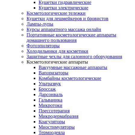
Кушетки гидравлические
Кушетки электрические
Косметологические тележки
Кушетки для лешмейкеров и бровистов
Лампы-лупы
Курсы аппаратного массажа онлайн
Портативные косметологические аппараты
домашнего пользования
Фотоэпиляторы
Холодильники для косметики
Защитные чехлы для салонного оборудования
Косметологические аппараты
Вакуумные массажные аппараты
Вапоризаторы
Комбайны косметологические
Ультразвук
Броссаж
Дарсонваль
Гальваника
Микротоки
Прессотерапия
Микродермабразия
Коагуляторы
Миостимуляторы
Термоодеяла