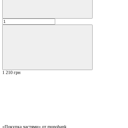
1 210 грн
«Покупка частями» от monobank