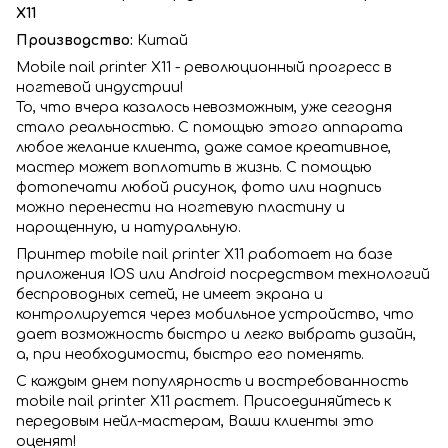
X11
Производство:
Китай
Мobile nail printer X11 - революционный прогресс в
ногтевой индустрии!
То, что вчера казалось невозможным, уже сегодня
стало реальностью. С помощью этого аппарата
любое желание клиента, даже самое креативное,
мастер может воплотить в жизнь. С помощью
фотопечати любой рисунок, фото или надпись
можно перенести на ногтевую пластину и
нарощенную, и натуральную.
Принтер mobile nail printer X11
работает на базе
приложения IOS или Android посредством технологий
беспроводных сетей, не имеет экрана и
контролируется через мобильное устройство, что
дает возможность быстро и легко выбрать дизайн,
а, при необходимости, быстро его поменять.
С каждым днем популярность и востребованность
mobile nail printer X11
растет. Присоединяйтесь к
передовым нейл-мастерам, Ваши клиенты это
оценят!