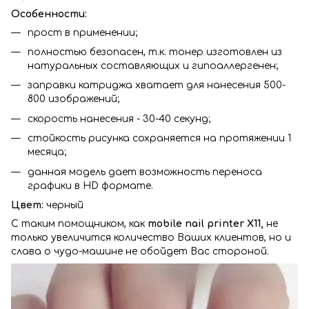
Особенности:
прост в применении;
полностью безопасен, т.к. тонер изготовлен из
натуральных составляющих и гипоаллергенен;
заправки катриджа хватает для нанесения 500-
800 изображений;
скорость нанесения - 30-40 секунд;
стойкость рисунка сохраняется на протяжении 1
месяца;
данная модель дает возможность переноса
графики в HD формате.
Цвет:
черный
С таким помощником, как
mobile nail printer X11,
не
только увеличится
количество Ваших клиентов, но и
слава о чудо-машине не обойдет Вас стороной.