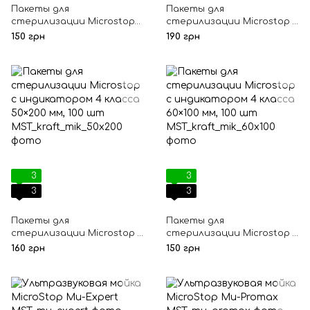
Пакеты для
Пакеты для
стерилизации Microstop
стерилизации Microstop с
Еco с индикатором 4
индикатором 4 класса
150 грн
190 грн
класса 60×100 мм, 100 шт
100×200 мм, 100 шт
3
3
3
3
Пакеты для
Пакеты для
стерилизации Microstop с
стерилизации Microstop с
индикатором 4 класса
индикатором 4 класса
160 грн
150 грн
50×200 мм, 100 шт
60×100 мм, 100 шт