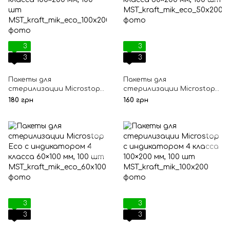
3
3
3
3
Пакеты для
Пакеты для
стерилизации Microstop
стерилизации Microstop
Еco с индикатором 4
Еco с индикатором 4
180 грн
160 грн
класса 100×200 мм, 100 шт
класса 50×200 мм, 100 шт
3
3
3
3