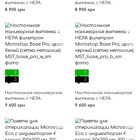
вытяжка с HEPA
вытяжка с HEPA
фильтром Microstop Base,
фильтром Microstop Base,
8 900 грн
8 900 грн
цвет белый (сетка
цвет черный (сетка
металлик)
металлик)
3
3
3
3
Настольная маникюрная
Настольная маникюрная
вытяжка с HEPA
вытяжка с HEPA
фильтром Microstop Base
фильтром Microstop Base
9 600 грн
9 600 грн
Pro, цвет белый (сетка
Pro, цвет черный (сетка
металлик)
металлик)