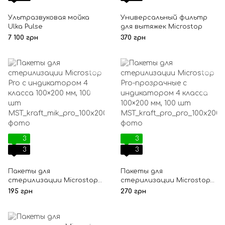
Ультразвуковая мойка
Универсальный фильтр
Ulka Pulse
для вытяжек Microstop
7 100 грн
370 грн
3
3
3
3
Пакеты для
Пакеты для
стерилизации Microstop
стерилизации Microstop
Pro с индикатором 4
Pro-прозрачные с
195 грн
270 грн
класса 100×200 мм, 100 шт
индикатором 4 класса
100×200 мм, 100 шт