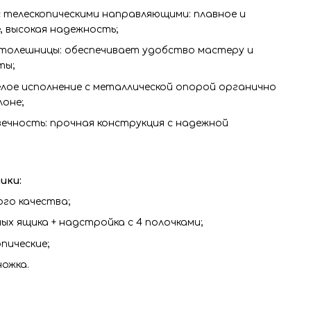
 телескопическими направляющими: плавное и
 высокая надежность;
толешницы: обеспечивает удобство мастеру и
ты;
елое исполнение с металлической опорой органично
оне;
ечность: прочная конструкция с надежной
ики:
го качества;
ых ящика + надстройка с 4 полочками;
пические;
ножка.