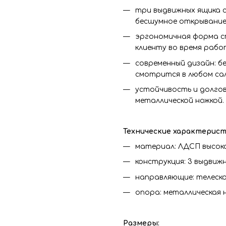
три выдвижных ящика с
бесшумное открывание,
эргономичная форма с
клиенту во время рабо
современный дизайн: б
смотрится в любом сал
устойчивость и долгов
металлической ножкой.
Технические характерист
материал: ЛДСП высоко
конструкция: 3 выдвижн
направляющие: телеско
опора: металлическая 
Размеры: