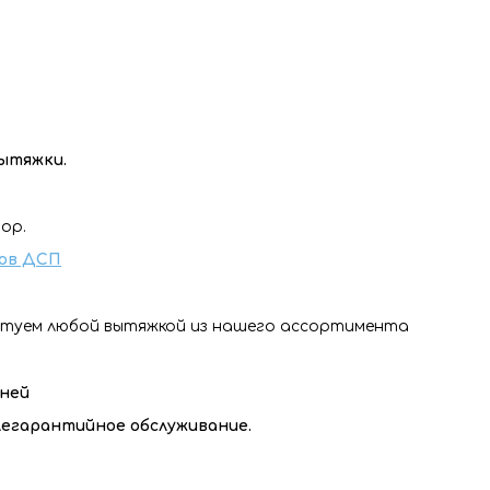
вытяжки.
ор.
ов ДСП
ктуем любой вытяжкой из нашего ассортимента
дней
слегарантийное обслуживание.