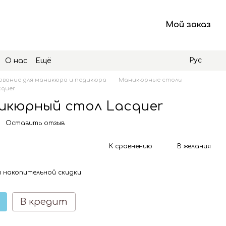
Мой заказ
Рус
О нас
Ещё
вание для маникюра и педикюра
Маникюрные столы
cquer
икюрный стол Lacquer
Оставить отзыв
К сравнению
В желания
 накопительной скидки
В кредит