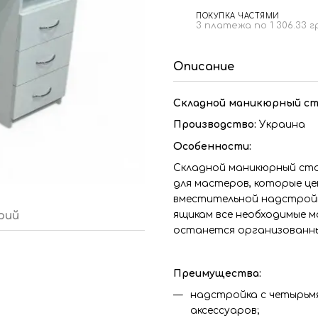
ПОКУПКА ЧАСТЯМИ
3 платежа по 1 306.33 г
Описание
Складной маникюрный с
Производство:
Украина
Особенности:
Складной маникюрный сто
для мастеров, которые це
вместительной надстройк
рий
ящикам все необходимые м
останется организованн
Преимущества:
надстройка с четырьмя
аксессуаров;