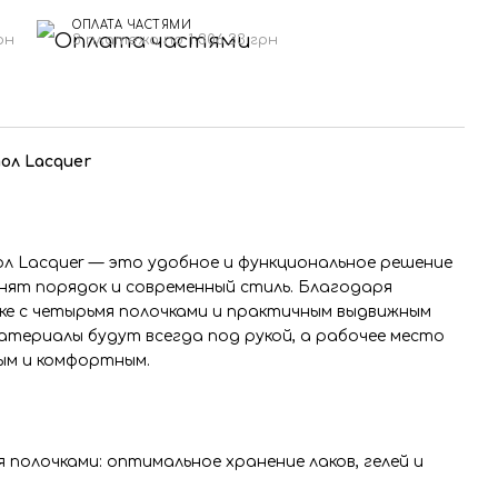
ОПЛАТА ЧАСТЯМИ
рн
3 платежа по 1 306.33 грн
тол
Lacquer
л Lacquer — это удобное и функциональное решение
нят порядок и современный стиль. Благодаря
е с четырьмя полочками и практичным выдвижным
атериалы будут всегда под рукой, а рабочее место
ым и комфортным.
 полочками: оптимальное хранение лаков, гелей и