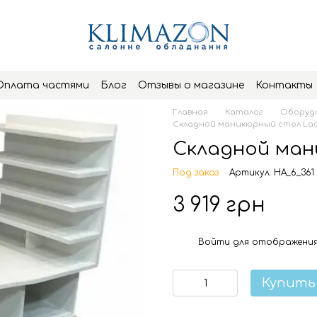
Оплата частями
Блог
Отзывы о магазине
Контакты
Главная
Каталог
Оборудо
Складной маникюрный стол La
Складной ман
Под заказ
Артикул: HA_6_361
3 919 грн
Войти
для отображения
%
Купить