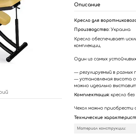
Описание
Кресло для воротниковог
Производство:
Украина
Кресло обеспечивает иск
комплекции,
Один из самых устойчивых,
― регулируемый в разных п
― установленая высота с
можно идеально выставить
рий
Комплектация:
кресло без
Чехол можно приобрести 
Технические характерист
Материал конструкции: