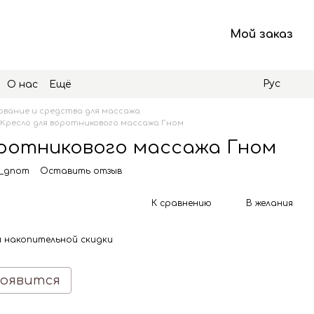
Мой заказ
Рус
О нас
Ещё
вание и средства для массажа
Кресло для воротникового массажа Гном
оротникового массажа Гном
S_gnom
Оставить отзыв
К сравнению
В желания
 накопительной скидки
появится