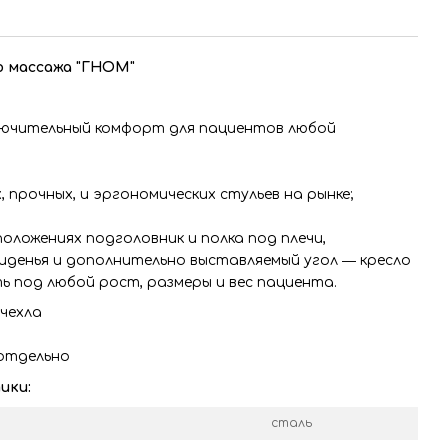
о массажа "ГНОМ"
лючительный комфорт для пациентов любой
 прочных, и эргономических стульев на рынке;
оложениях подголовник и полка под плечи,
иденья и дополнительно выставляемый угол ― кресло
 под любой рост, размеры и вес пациента.
 чехла
отдельно
ики:
сталь