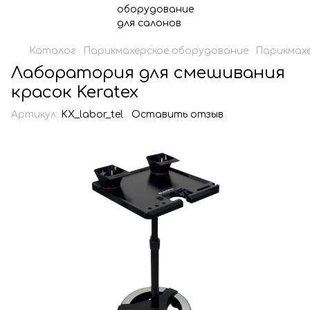
Каталог
Парикмахерское оборудование
Парикмахе
Лаборатория для смешивания
красок Keratex
Артикул:
KX_labor_tel
Оставить отзыв