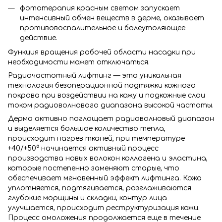
фототерапия красным светом запускает
интенсивный обмен веществ в дерме, оказывает
противовоспалительное и болеутоляющее
действие.
Функция вращения рабочей области насадки при
необходимости может отключаться.
Радиочастотный лифтинг — это уникальная
технология безоперационной подтяжки кожного
покрова при воздействии на кожу и подкожные слои
током радиоволнового диапазона высокой частоты.
Дерма активно поглощает радиоволновый диапазон
и выделяется большое количество тепла,
происходит нагрев тканей, при температуре
+40/+50° начинается активный процесс
производства новых волокон коллагена и эластина,
которые постепенно заменяют старые, что
обеспечивает мгновенный эффект лифтинга. Кожа
уплотняется, подтягивается, разглаживаются
глубокие морщины и складки, контур лица
улучшается, происходит реструктуризация кожи.
Процесс омоложения продолжается еще в течение