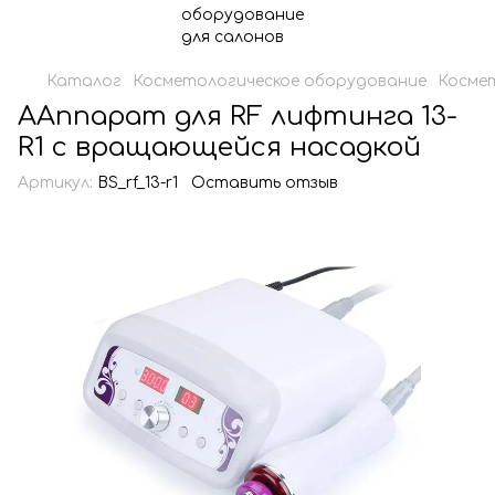
Каталог
Косметологическое оборудование
Косме
ААппарат для RF лифтинга 13-
R1 с вращающейся насадкой
Артикул:
BS_rf_13-r1
Оставить отзыв