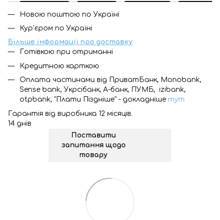
Новою поштою по Україні
Кур'єром по Україні
Більше інформації про доставку
Готівкою при отриманні
Кредитною карткою
Оплата частинами від ПриватБанк, Monobank,
Sense bank, Укрсібанк, А-банк, ПУМБ, izibank,
otpbank, "Плати Піздніше" - докладніше
тут
Гарантія від виробника 12 місяців.
14 днів
Поставити
запитання щодо
товару