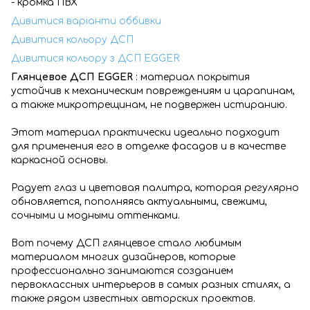
- кромка ПВХ
Дивитися варіанти оббивки
Дивитися кольору ДСП
Дивитися кольору з ДСП EGGER
Глянцевое ДСП EGGER
: материал покрытия
устойчив к механическим повреждениям и царапинам,
а также микротрещинам, не подвержен истиранию.
Этот материал практически идеально подходит
для применения его в отделке фасадов и в качестве
каркасной основы.
Радует глаз и цветовая палитра, которая регулярно
обновляется, пополняясь актуальными, свежими,
сочными и модными оттенками.
Вот почему ДСП глянцевое стало любимым
материалом многих дизайнеров, которые
профессионально занимаются созданием
первоклассных интерьеров в самых разных стилях, а
также рядом известных авторских проектов.