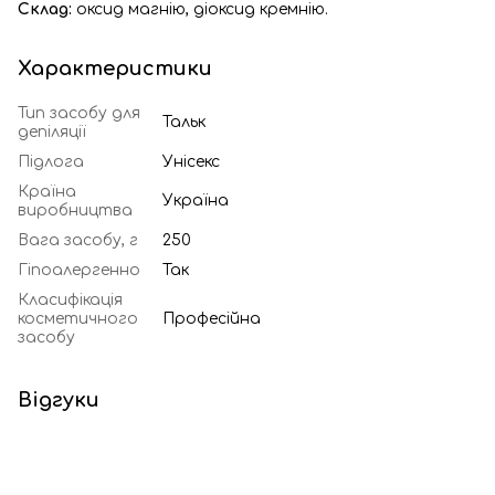
Склад:
оксид магнію, діоксид кремнію.
Характеристики
Тип засобу для
Тальк
депіляції
Підлога
Унісекс
Країна
Україна
виробництва
Вага засобу, г
250
Гіпоалергенно
Так
Класифікація
косметичного
Професійна
засобу
Відгуки