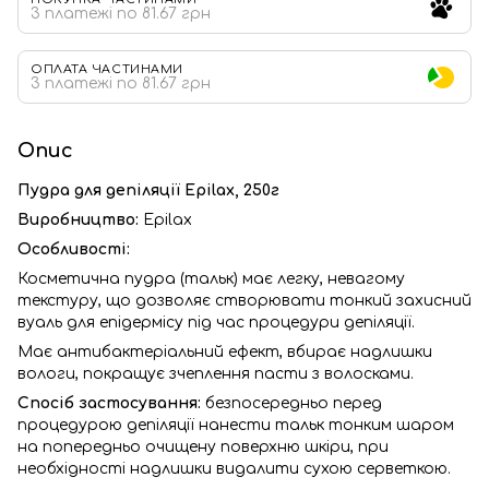
3 платежі по 81.67 грн
ОПЛАТА ЧАСТИНАМИ
3 платежі по 81.67 грн
Опис
Пудра для депіляції Epilax, 250г
Виробництво:
Epilax
Особливості:
Косметична пудра (тальк) має легку, невагому
текстуру, що дозволяє створювати тонкий захисний
вуаль для епідермісу під час процедури депіляції.
Має антибактеріальний ефект, вбирає надлишки
вологи, покращує зчеплення пасти з волосками.
Спосіб застосування:
безпосередньо перед
процедурою депіляції нанести тальк тонким шаром
на попередньо очищену поверхню шкіри, при
необхідності надлишки видалити сухою серветкою.