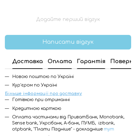
Додайте перший відгук
Написати відгук
Доставка
Оплата
Гарантія
Поверн
Новою поштою по Україні
Кур'єром по Україні
Більше інформації про доставку
Готівкою при отриманні
Кредитною карткою
Оплата частинами від ПриватБанк, Monobank,
Sense bank, Укрсібанк, А-банк, ПУМБ, izibank,
otpbank, "Плати Піздніше" - докладніше
тут