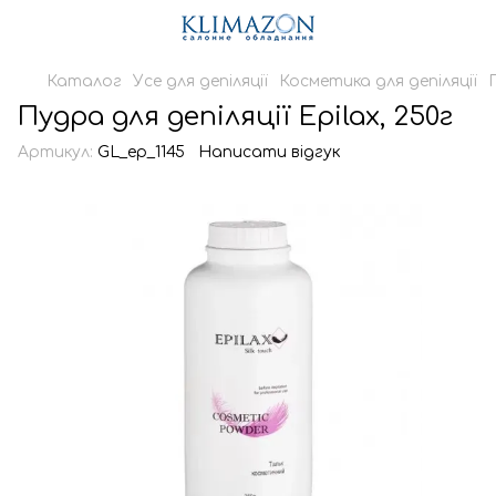
Каталог
Усе для депіляції
Косметика для депіляції
Пудра для депіляції Epilax, 250г
Артикул:
GL_ep_1145
Написати відгук