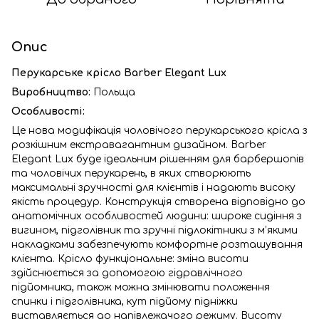
Опис
Перукарське крісло Barber Elegant Lux
Виробництво:
Польща
Особливості:
Це нова модифікація чоловічого перукарського крісла з
розкішним екстравагантним дизайном. Barber
Elegant Lux буде ідеальним рішенням для барбершопів
та чоловічих перукарень, в яких створюють
максимальні зручності для клієнтів і надають високу
якість процедур. Конструкція створена відповідно до
анатомічних особливостей людини: широке сидіння з
вигином, підголівник та зручні підлокітники з м’якими
накладками забезпечують комфортне розташування
клієнта. Крісло функціональне: зміна висоти
здійснюється за допомогою гідравлічного
підйомника, також можна змінювати положення
спинки і підголівника, кут підйому підніжки
виставляється до напівлежачого режиму. Висоту