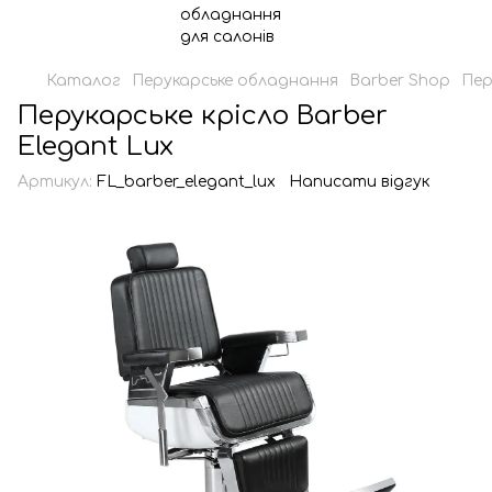
Каталог
Перукарське обладнання
Barber Shop
Пер
Перукарське крісло Barber
Elegant Lux
Артикул:
FL_barber_elegant_lux
Написати відгук