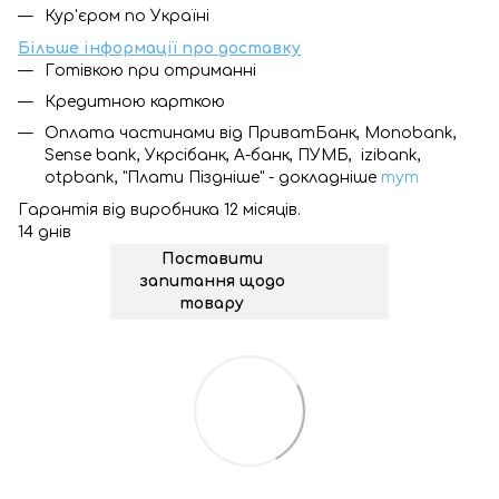
Кур'єром по Україні
Більше інформації про доставку
Готівкою при отриманні
Кредитною карткою
Оплата частинами від ПриватБанк, Monobank,
Sense bank, Укрсібанк, А-банк, ПУМБ, izibank,
otpbank, "Плати Піздніше" - докладніше
тут
Гарантія від виробника 12 місяців.
14 днів
Поставити
запитання щодо
товару