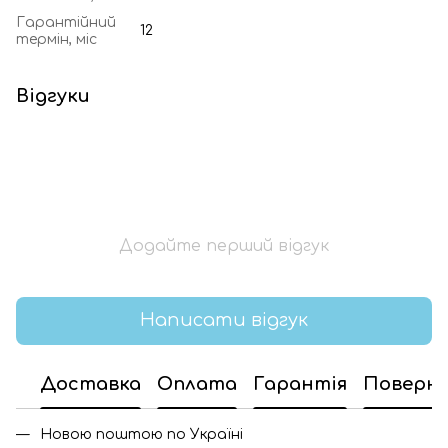
Гарантійний
12
термін, міс
Відгуки
Додайте перший відгук
Написати відгук
Доставка
Оплата
Гарантія
Поверн
Новою поштою по Україні