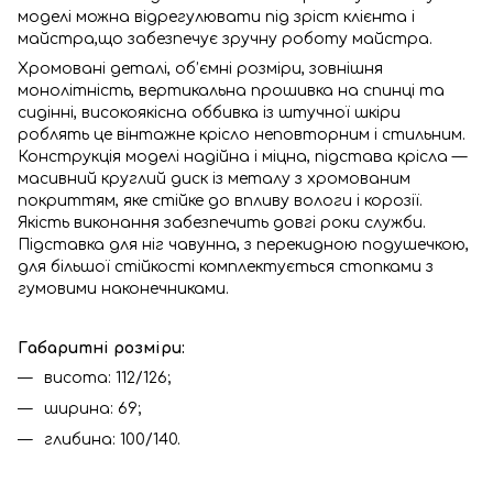
моделі можна відрегулювати під зріст клієнта і
майстра,що забезпечує зручну роботу майстра.
Хромовані деталі, об’ємні розміри, зовнішня
монолітність, вертикальна прошивка на спинці та
сидінні, високоякісна оббивка із штучної шкіри
роблять це вінтажне крісло неповторним і стильним.
Конструкція моделі надійна і міцна, підстава крісла —
масивний круглий диск із металу з хромованим
покриттям, яке стійке до впливу вологи і корозії.
Якість виконання забезпечить довгі роки служби.
Підставка для ніг чавунна, з перекидною подушечкою,
для більшої стійкості комплектується стопками з
гумовими наконечниками.
Габаритні розміри:
висота: 112/126;
ширина: 69;
глибина: 100/140.