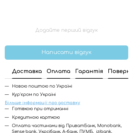
Додайте перший відгук
Написати відгук
Доставка
Оплата
Гарантія
Поверн
Новою поштою по Україні
Кур'єром по Україні
Більше інформації про доставку
Готівкою при отриманні
Кредитною карткою
Оплата частинами від ПриватБанк, Monobank,
Sense bank, Укрсібанк, А-банк, ПУМБ, izibank,