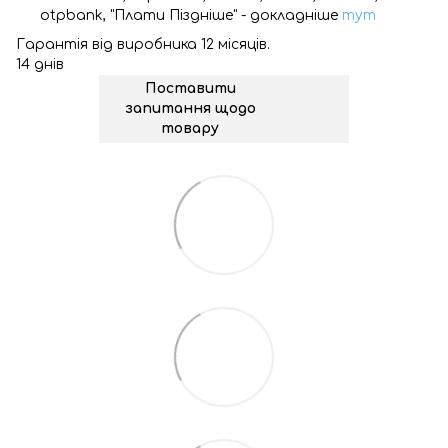
otpbank, "Плати Піздніше" - докладніше
тут
Гарантія від виробника 12 місяців.
14 днів
Поставити
запитання щодо
товару