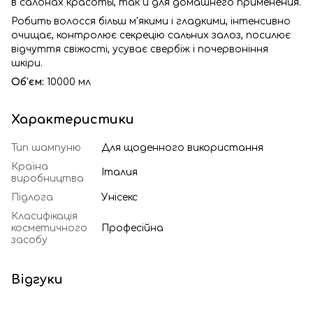
в салонах красоты, так и для домашнего применения.
Робить волосся більш м'якими і гладкими, інтенсивно
очищає, контролює секрецію сальних залоз, посилює
відчуття свіжості, усуває свербіж і почервоніння
шкіри.
Об'єм:
10000 мл
Характеристики
Тип шампуню
Для щоденного використання
Країна
Італия
виробництва
Підлога
Унісекс
Класифікація
косметичного
Професійна
засобу
Відгуки