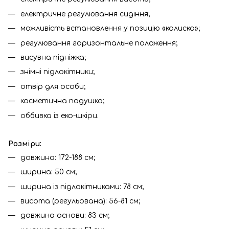
електричне регулювання сидіння;
можливість встановлення у позицію «колиска»;
регулювання горизонтальне положення;
висувна підніжка;
знімні підлокітники;
отвір для особи;
косметична подушка;
оббивка із еко-шкіри.
Розміри:
довжина: 172-188 см;
ширина: 50 см;
ширина із підлокітниками: 78 см;
висота (регульована): 56-81 см;
довжина основи: 83 см;