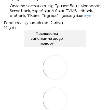
Оплата частинами від ПриватБанк, Monobank,
Sense bank, Укрсібанк, А-банк, ПУМБ, izibank,
otpbank, "Плати Піздніше" - докладніше
тут
Гарантія від виробника 12 місяців.
14 днів
Поставити
запитання щодо
товару