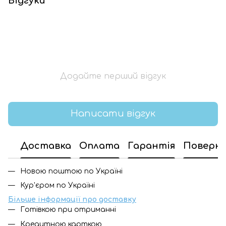
Відгуки
Додайте перший відгук
Написати відгук
Доставка
Оплата
Гарантія
Поверн
Новою поштою по Україні
Кур'єром по Україні
Більше інформації про доставку
Готівкою при отриманні
Кредитною карткою