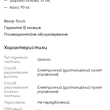
ширина основи: 51 см;
вага: 90 кг.
Колір:
білий.
Гарантія 12 місяців.
Післягарантійне обслуговування.
Характеристики
Тип підніжної
Цілісна
частини
Спосіб
Електричний (дистанційний пульт
регулювання
управління)
висоти
Спосіб
регулювання
Електричний (дистанційний пульт
спинної
управління)
частини
Підголівник
Не передбачений
Оббивний