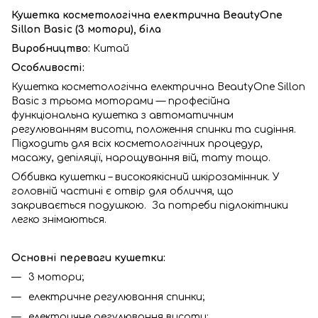
Кушетка косметологічна електрична BeautyOne
Sillon Basic (3 мотори), біла
Виробництво:
Китай
Особливості:
Кушетка косметологічна електрична BeautyOne Sillon
Basic з трьома моторами — професійна
функціональна кушетка з автоматичним
регулюванням висоти, положення спинки та сидіння.
Підходить для всіх косметологічних процедур,
масажу, депіляції, нарощування вій, тату тощо.
Оббивка кушетки – високоякісний шкірозамінник. У
головній частині є отвір для обличчя, що
закривається подушкою. За потреби підлокітники
легко знімаються.
Основні переваги кушетки:
3 мотори;
електричне регулювання спинки;
електричне регулювання висоти;