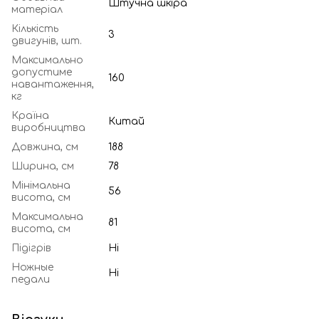
Штучна шкіра
матеріал
Кількість
3
двигунів, шт.
Максимально
допустиме
160
навантаження,
кг
Країна
Китай
виробництва
Довжина, см
188
Ширина, см
78
Мінімальна
56
висота, см
Максимальна
81
висота, см
Підігрів
Ні
Ножные
Ні
педали