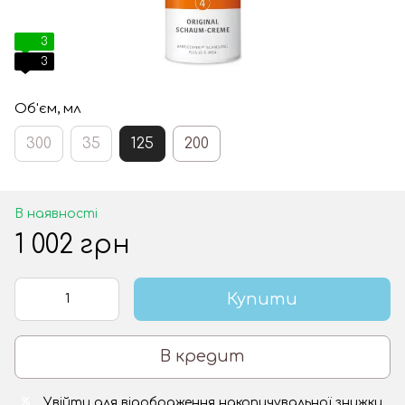
3
3
Об'єм, мл
300
35
125
200
В наявності
1 002 грн
Купити
В кредит
Увійти
для відображення накопичувальної знижки
%