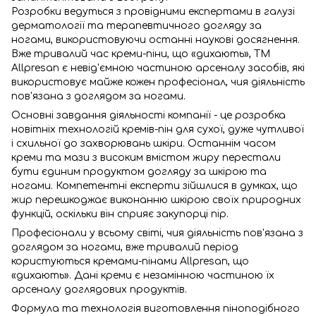
Розробки ведуться з провідними експертами в галузі
дерматології та терапевтичного догляду за
ногами, використовуючи останні наукові досягнення.
Вже тривалий час креми-піни, що «дихають», TM
Allpresan є невід'ємною частиною арсеналу засобів, які
використовує майже кожен професіонал, чия діяльність
пов'язана з доглядом за ногами.
Основні завдання діяльності компанії - це розробка
новітніх технологій кремів-пін для сухої, дуже чутливої
і схильної до захворювань шкіри. Останнім часом
креми та мази з високим вмістом жиру перестали
бути єдиним продуктом догляду за шкірою та
ногами. Компетентні експерти зійшлися в думках, що
жир перешкоджає виконанню шкірою своїх природних
функцій, оскільки він сприяє закупорці пір.
Професіонали у всьому світі, чия діяльність пов'язана з
доглядом за ногами, вже тривалий період
користуються кремами-пінами Allpresan, що
«дихають». Дані креми є незамінною частиною їх
арсеналу доглядових продуктів.
Формула та технологія виготовлення піноподібного