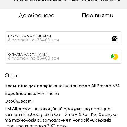
До обраного
Порівняти
ПОКУПКА ЧАСТИНАМИ
3 платежі по 334.00 грн
ОПЛАТА ЧАСТИНАМИ
3 платежі по 334.00 грн
Опис
Крем-піна для потрісканої шкіри стоп AllPresan №4
Виробництво:
Німеччина
Особливості:
TM Allpresan – інноваційний продукт від провідної
компанії Neubourg Skin Care GmbH & Co. KG. Формула
та технологія виготовлення піноподібних кремів
запантентована з 2001 року.