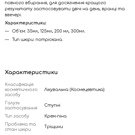
повного вбирання, для досягнення кращого
результату застосовувати двічі на день, вранці та
ввечері.
Характеристики:
Об'єм: 35мл, 125мл, 200 мл, 300мл.
Тип шкіри: потріскана.
Характеристики
Класифікація
косметичного
Лікувальна (Космецевтика)
засобу
Галузь
Ступні
застосування
Тип засобу
Крем-піна
Проблема та
Тріщини
стан шкіри