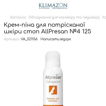
Каталог
Обладнання для манікюру та педикюру
К
Крем-піна для потрісканої
шкіри стоп AllPresan №4 125
Артикул:
VA_521136
Написати відгук