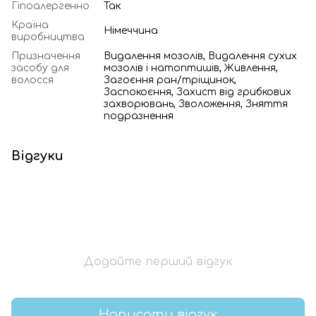
Гіпоалергенно
Так
Країна
Німеччина
виробництва
Призначення
Видалення мозолів, Видалення сухих
засобу для
мозолів і натоптишів, Живлення,
волосся
Загоєння ран/тріщинок,
Заспокоєння, Захист від грибкових
захворювань, Зволоження, Зняття
подразнення
Відгуки
Додайте перший відгук
Написати відгук