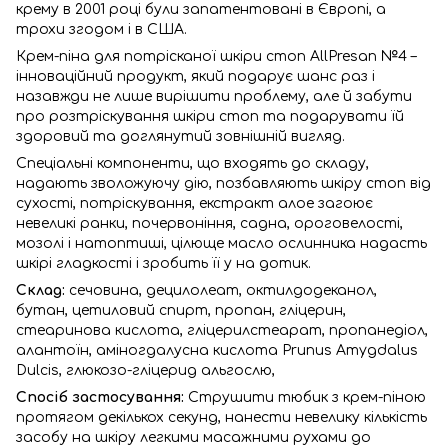
крему в 2001 році були запатентовані в Європі, а
трохи згодом і в США.
Крем-піна для потрісканої шкіри стоп AllPresan №4 –
інноваційний продукт, який подарує шанс раз і
назавжди не лише вирішити проблему, але й забути
про розтріскування шкіри стоп та подарувати їй
здоровий та доглянутий зовнішній вигляд.
Спеціальні компоненти, що входять до складу,
надають зволожуючу дію, позбавляють шкіру стоп від
сухості, потріскування, екстракт алое загоює
невеликі ранки, почервоніння, садна, ороговелості,
мозолі і натоптиші, цілюще масло ослинника надасть
шкірі гладкості і зробить її у на дотик.
Склад:
сечовина, децилолеат, октилдодеканол,
бутан, цетиловий спирт, пропан, гліцерин,
стеаринова кислота, гліцерилстеарат, пропанедіол,
алантоїн, аміногдалусна кислота Prunus Amygdalus
Dulcis, глюкозо-гліцерид альгослю,
Спосіб застосування:
Струшити тюбик з крем-піною
протягом декількох секунд, нанести невелику кількість
засобу на шкіру легкими масажними рухами до