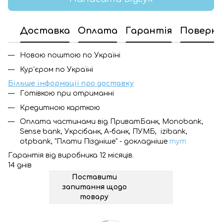
Доставка
Оплата
Гарантія
Поверн
Новою поштою по Україні
Кур'єром по Україні
Більше інформації про доставку
Готівкою при отриманні
Кредитною карткою
Оплата частинами від ПриватБанк, Monobank,
Sense bank, Укрсібанк, А-банк, ПУМБ, izibank,
otpbank, "Плати Піздніше" - докладніше
тут
Гарантія від виробника 12 місяців.
14 днів
Поставити
запитання щодо
товару