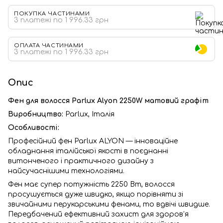
ПОКУПКА ЧАСТИНАМИ
3 платежі по 1 996.33 грн
ОПЛАТА ЧАСТИНАМИ
3 платежі по 1 996.33 грн
Опис
Фен для волосся Parlux Alyon 2250W матовий графіт
Виробництво:
Parlux, Італія
Особливості:
Професійний фен Parlux ALYON — інноваційне
обладнання італійської якості в поєднанні
витонченого і практичного дизайну з
найсучаснішими технологіями.
Фен має супер потужність 2250 Вт, волосся
просушується дуже швидко, якщо порівняти зі
звичайними перукарськими фенами, то вдвічі швидше.
Передбачений ефективний захист для здоров’я