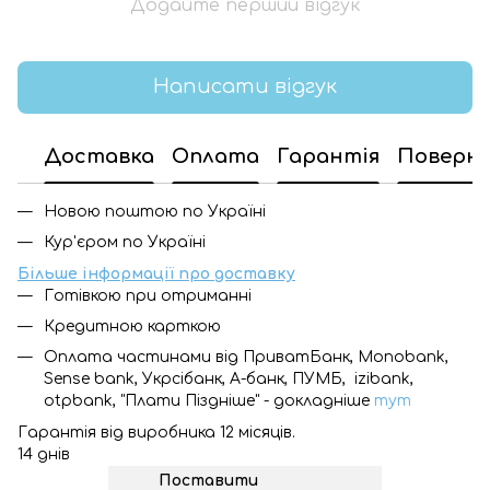
Додайте перший відгук
Написати відгук
Доставка
Оплата
Гарантія
Поверн
Новою поштою по Україні
Кур'єром по Україні
Більше інформації про доставку
Готівкою при отриманні
Кредитною карткою
Оплата частинами від ПриватБанк, Monobank,
Sense bank, Укрсібанк, А-банк, ПУМБ, izibank,
otpbank, "Плати Піздніше" - докладніше
тут
Гарантія від виробника 12 місяців.
14 днів
Поставити