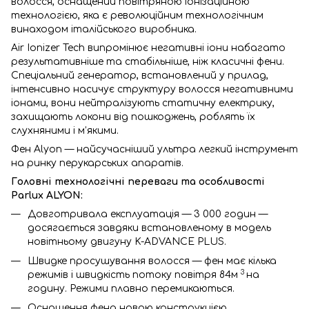
волосся, оснащений повітряною іонізаційною
технологією, яка є революційним технологічним
винаходом італійського виробника.
Air Ionizer Tech випромінює негативні іони набагато
результативніше та стабільніше, ніж класичні фени.
Спеціальний генератор, встановлений у прилад,
інтенсивно насичує структуру волосся негативними
іонами, вони нейтралізують статичну електрику,
захищають локони від пошкоджень, роблять їх
слухняними і м’якими.
Фен Alyon — найсучасніший ультра легкий інструмент
на ринку перукарських апаратів.
Головні технологічні переваги та особливості
Parlux ALYON:
Довготривала експлуатація — 3 000 годин —
досягається завдяки встановленому в модель
новітньому двигуну K-ADVANCE PLUS.
Швидке просушування волосся — фен має кілька
3
режимів і швидкість потоку повітря 84м
на
годину. Режими плавно перемикаються.
Оснащення фена новою конструкцією