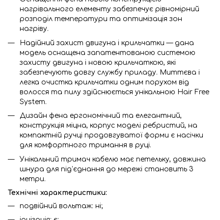
нагрівального елементу забезпечує рівномірний
розподіл температури та оптимізація зон
нагріву.
Надійний захист двигуна і крильчатки — дана
модель оснащена запатентованою системою
захисту двигуна і новою крильчаткою, які
забезпечують довгу службу приладу. Миттєва і
легка очистка крильчатки одним порухом від
волосся та пилу здійснюється унікальною Hair Free
System.
Дизайн фена ергономічний та елегантний,
конструкція міцна, корпус моделі ребристий, на
компактній ручці продовгуватої форми є насічки
для комфортного тримання в руці.
Унікальний тримач кабелю має петельку, довжина
шнура для під’єднання до мережі становить 3
метри.
Технічні характеристики:
подвійний вольтаж: ні;
іонізація: є;