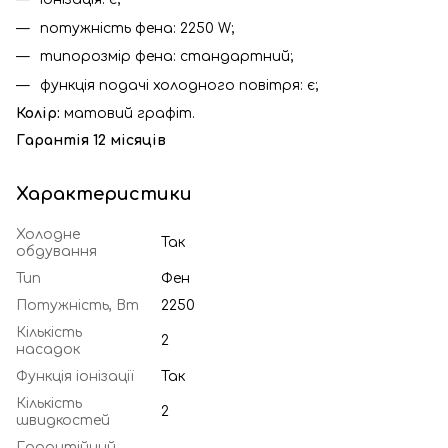
потужність фена: 2250 W;
типорозмір фена: стандартний;
функція подачі холодного повітря: є;
Колір:
матовий графіт.
Гарантія 12 місяців
Характеристики
Холодне
Так
обдування
Тип
Фен
Потужність, Вт
2250
Кількість
2
насадок
Функція іонізації
Так
Кількість
2
швидкостей
Гарантійний