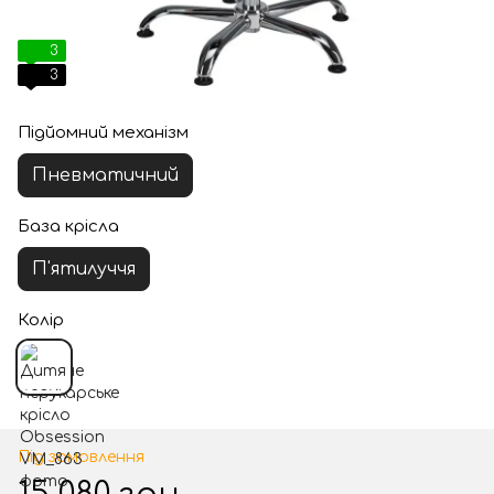
3
3
Підйомний механізм
Пневматичний
База крісла
П'ятилуччя
Колір
Під замовлення