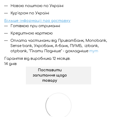
Новою поштою по Україні
Кур'єром по Україні
Більше інформації про доставку
Готівкою при отриманні
Кредитною карткою
Оплата частинами від ПриватБанк, Monobank,
Sense bank, Укрсібанк, А-банк, ПУМБ, izibank,
otpbank, "Плати Піздніше" - докладніше
тут
Гарантія від виробника 12 місяців.
14 днів
Поставити
запитання щодо
товару