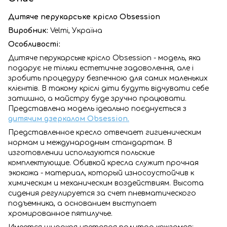
Дитяче перукарське крісло Obsession
Виробник:
Velmi, Україна
Особливості:
Дитяче перукарське крісло Obsession - модель, яка
подарує не тільки естетичне задоволення, але і
зробить процедуру безпечною для самих маленьких
клієнтів. В такому кріслі діти будуть відчувати себе
затишно, а майстру буде зручно працювати.
Представлена модель ідеально поєднується з
дитячим дзеркалом Obsession.
Представленное кресло отвечает гигиеническим
нормам и международным стандартам. В
изготовлении используются польские
комплектующие. Обивкой кресла служит прочная
экокожа - материал, который износоустойчив к
химическим и механическим воздействиям. Высота
сидения регулируется за счет пневматического
подъемника, а основанием выступает
хромированное пятилучье.