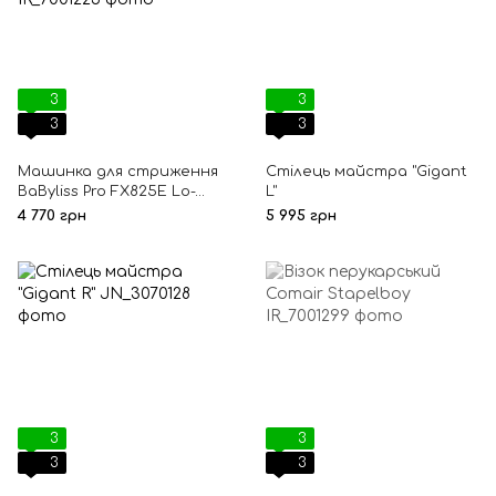
3
3
3
3
Машинка для стриження
Стілець майстра "Gigant
BaByliss Pro FX825E Lo-
L"
Profx
4 770 грн
5 995 грн
3
3
3
3