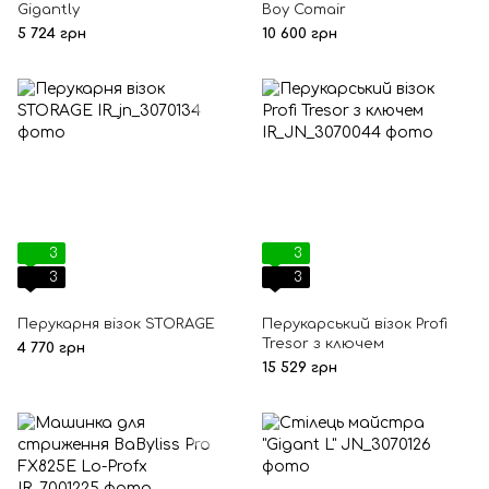
Gigantly
Boy Comair
5 724 грн
10 600 грн
3
3
3
3
Перукарня візок STORAGE
Перукарський візок Profi
Tresor з ключем
4 770 грн
15 529 грн